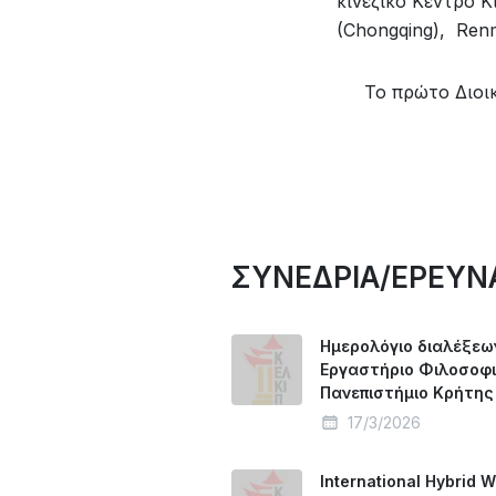
κινεζικό Κέντρο 
(Chongqing), Renm
Το πρώτο Διοικ
ΣΥΝΕΔΡΙΑ/ΕΡΕΥΝ
Hμερολόγιο διαλέξεω
Εργαστήριο Φιλοσοφι
Πανεπιστήμιο Κρήτης
17/3/2026
International Hybrid 