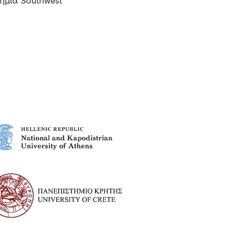
τήμια Southwest