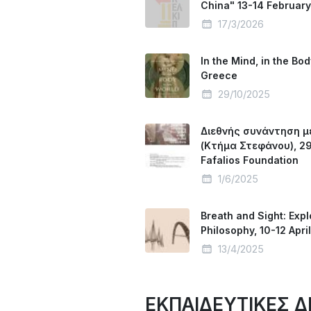
China" 13-14 Februar
17/3/2026
In the Mind, in the Bo
Greece
29/10/2025
Διεθνής συνάντηση με 
(Κτήμα Στεφάνου), 29
Fafalios Foundation
1/6/2025
Breath and Sight: Expl
Philosophy, 10-12 Apri
13/4/2025
ΕΚΠΑΙΔΕΥΤΙΚΕΣ Δ